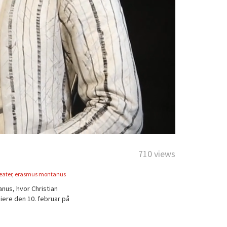
710 views
eater
,
erasmus montanus
nus, hvor Christian
iere den 10. februar på