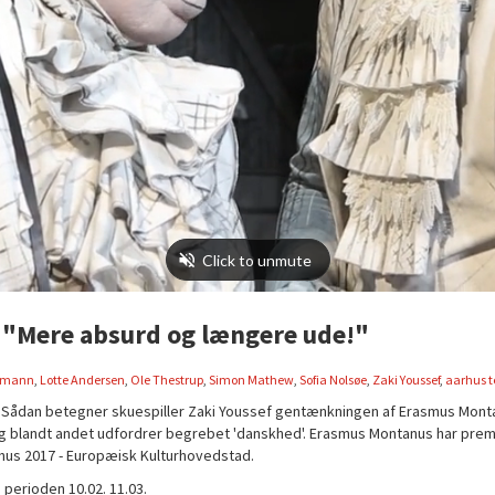
 "Mere absurd og længere ude!"
ygmann
,
Lotte Andersen
,
Ole Thestrup
,
Simon Mathew
,
Sofia Nolsøe
,
Zaki Youssef
,
aarhus t
 Sådan betegner skuespiller Zaki Youssef gentænkningen af Erasmus Monta
d og blandt andet udfordrer begrebet 'danskhed'. Erasmus Montanus har prem
rhus 2017 - Europæisk Kulturhovedstad.
perioden 10.02. 11.03.