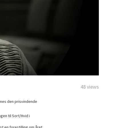
48 views
synes den prisvindende
gen til Sort/Hvid i
t en forestilling om året