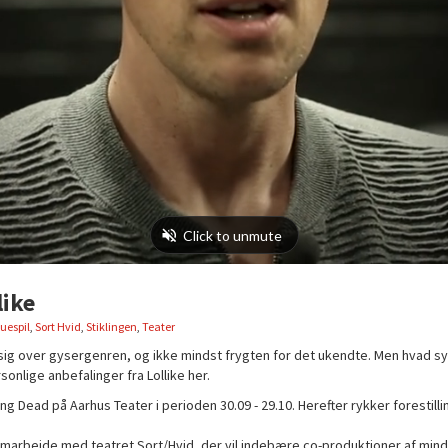
like
uespil
,
Sort Hvid
,
Stiklingen
,
Teater
et sig over gysergenren, og ikke mindst frygten for det ukendte. Men hvad 
sonlige anbefalinger fra Lollike her.
ing Dead på Aarhus Teater i perioden 30.09 - 29.10. Herefter rykker forestillin
amarbejde med teatret Sort/Hvid, der vil indebære co-produktioner af minds