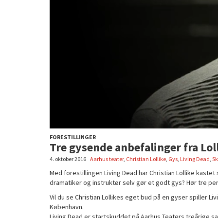
FORESTILLINGER
Tre gysende anbefalinger fra Lol
4. oktober 2016
Aarhus teater
,
Christian Lollike
,
Gys
,
Living Dead
,
Sk
Med forestillingen Living Dead har Christian Lollike kast
dramatiker og instruktør selv gør et godt gys? Hør tre per
Vil du se Christian Lollikes eget bud på en gyser spiller Liv
København.
Living Dead er startskuddet på Aarhus Teaters treårige s