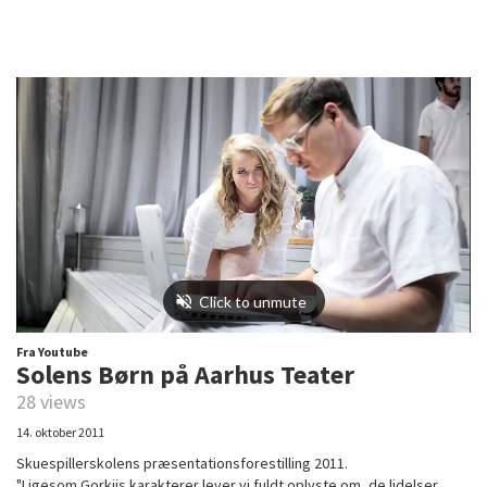
Fra Youtube
Solens Børn på Aarhus Teater
28 views
14. oktober 2011
Skuespillerskolens præsentationsforestilling 2011.
"Ligesom Gorkijs karakterer lever vi fuldt oplyste om, de lidelser