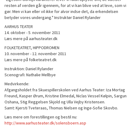
resten af verden går igennem, for at vi kan blive ved at leve, som vi
gør. Men vi kan eller vil ikke for alvor indse det, da erkendelsen
betyder vores undergang." Instruktør Daniel Rylander
AARHUS TEATER
14. oktober - 5. november 2011
Læs mere på aarhusteater.dk
FOLKETEATRET, HIPPODROMEN
10. november - 12. november 2011
Læs mere på folketeatret.dk
Instruktion: Daniel Rylander
Scenografi: Nathalie Mellbye
Medvirkende:
Afgangsholdet fra Skuespillerskolen ved Aarhus Teater: Iza Mortag
Freund, Kasper Ørum, Kristine Elmedal, Niclas Vessel Kølpin, Sargun
Oshana, Stig Reggelsen Skjold og Ulla Vejby Kristensen.
Samt: Kjersti Tveteraas, Thomas Nielsen og Inge-Sofie Skovbo.
Læs mere om forestillingen og bestil nu:
http://www.aarhusteater.dk/solensboern.asp