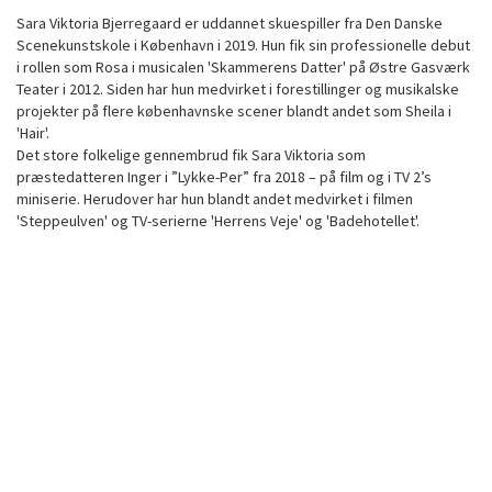
Sara Viktoria Bjerregaard er uddannet skuespiller fra Den Danske
Scenekunstskole i København i 2019. Hun fik sin professionelle debut
i rollen som Rosa i musicalen 'Skammerens Datter' på Østre Gasværk
Teater i 2012. Siden har hun medvirket i forestillinger og musikalske
projekter på flere københavnske scener blandt andet som Sheila i
'Hair'.
Det store folkelige gennembrud fik Sara Viktoria som
præstedatteren Inger i ”Lykke-Per” fra 2018 – på film og i TV 2’s
miniserie. Herudover har hun blandt andet medvirket i filmen
'Steppeulven' og TV-serierne 'Herrens Veje' og 'Badehotellet'.