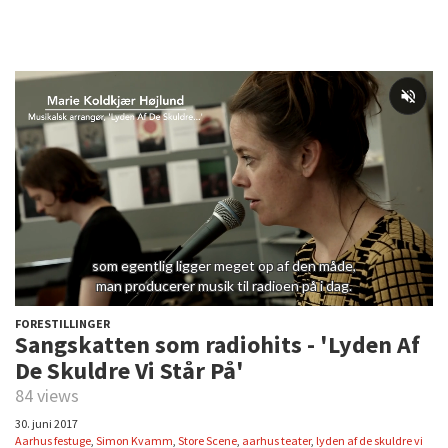
FORESTILLINGER
Sangskatten som radiohits - 'Lyden Af
De Skuldre Vi Står På'
84 views
30. juni 2017
Aarhus festuge
,
Simon Kvamm
,
Store Scene
,
aarhus teater
,
lyden af de skuldre vi