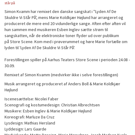
står på
Simon Kvamm har remixet den danske sangskat i ''Lyden Af De
Skuldre Vi Står På', mens Marie Koldkjær Højlund har arrangeret og
produceret de mere end 20 vidunderlige sange. Aften efter aften vil
hun sammen med musikeren Esben Inglev sætte strøm til
sangskatten, når de elektroniske toner flyder ud over publikum
på Store Scene. Kom med i prøverummet og høre Marie fortælle om
lyden til 'Lyden Af De Skuldre Vi Står På'.
Forestillingen spiller på Aarhus Teaters Store Scene i perioden 24.08 -
30.09.
Remixet af Simon Kvamm (medvirker ikke i selve forestillingen)
Musik arrangeret og produceret af Anders Boll & Marie Koldkjær
Højlund
Iscenesættelse: Nicolei Faber
Scenografi og kostumedesign: Christian Albrechtsen
Musikere: Esben Inglev & Marie Koldkjær Højlund
Koreografi: Marluze Da Cruz
Lysdesign: Mathias Hersland
Lyddesign: Lars Gaarde