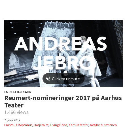
FORESTILLINGER
Reumert-nomineringer 2017 på Aarhus
Teater
1.466 views
7. juni 2017
Erasmus Montanus
,
Hospitalet
,
Living Dead
,
aarhus teater
,
sort/hvid
,
sæsonen