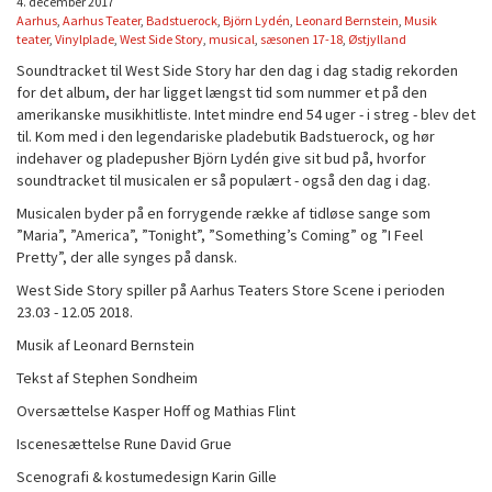
4. december 2017
Aarhus
,
Aarhus Teater
,
Badstuerock
,
Björn Lydén
,
Leonard Bernstein
,
Musik
teater
,
Vinylplade
,
West Side Story
,
musical
,
sæsonen 17-18
,
Østjylland
Soundtracket til West Side Story har den dag i dag stadig rekorden
for det album, der har ligget længst tid som nummer et på den
amerikanske musikhitliste. Intet mindre end 54 uger - i streg - blev det
til. Kom med i den legendariske pladebutik Badstuerock, og hør
indehaver og pladepusher Björn Lydén give sit bud på, hvorfor
soundtracket til musicalen er så populært - også den dag i dag.
Musicalen byder på en forrygende række af tidløse sange som
”Maria”, ”America”, ”Tonight”, ”Something’s Coming” og ”I Feel
Pretty”, der alle synges på dansk.
West Side Story spiller på Aarhus Teaters Store Scene i perioden
23.03 - 12.05 2018.
Musik af Leonard Bernstein
Tekst af Stephen Sondheim
Oversættelse Kasper Hoff og Mathias Flint
Iscenesættelse Rune David Grue
Scenografi & kostumedesign Karin Gille