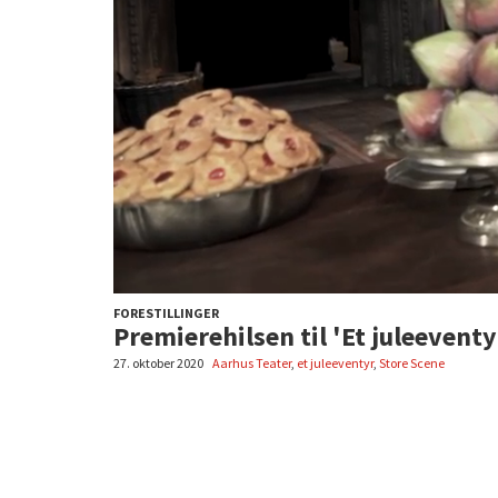
FORESTILLINGER
Premierehilsen til 'Et juleeventy
27. oktober 2020
Aarhus Teater
,
et juleeventyr
,
Store Scene