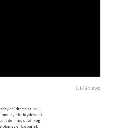
1.146 views
ischylos’ drama er 2500
et med nye forbrydelser i
il at dømme, straffe og
e blomstrer barbariet.