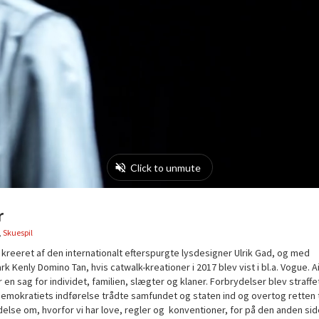
r
,
Skuespil
, kreeret af den internationalt efterspurgte lysdesigner Ulrik Gad, og med
enly Domino Tan, hvis catwalk-kreationer i 2017 blev vist i bl.a. Vogue. A
en sag for individet, familien, slægter og klaner. Forbrydelser blev straff
okratiets indførelse trådte samfundet og staten ind og overtog retten t
else om, hvorfor vi har love, regler og konventioner, for på den anden sid