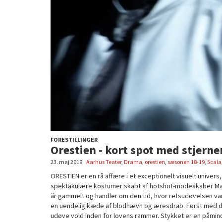
FORESTILLINGER
Orestien - kort spot med stjerne
23. maj 2019
Aarhus Teater
,
Drama
,
orestien
,
sæsonen 18-19
,
Scala
ORESTIEN er en rå affære i et exceptionelt visuelt univers
spektakulære kostumer skabt af hotshot-modeskaber Mark K
år gammelt og handler om den tid, hvor retsudøvelsen var 
en uendelig kæde af blodhævn og æresdrab. Først med dem
udøve vold inden for lovens rammer. Stykket er en påmind