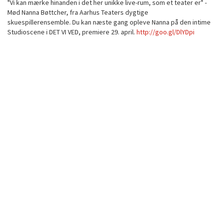
"Vi kan mærke hinanden i det her unikke live-rum, som et teater er" -
Mød Nanna Bøttcher, fra Aarhus Teaters dygtige
skuespillerensemble. Du kan næste gang opleve Nanna på den intime
Studioscene i DET VI VED, premiere 29. april.
http://goo.gl/DlYDpi