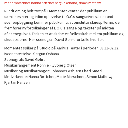
marie marschner
,
nanna bøttcher
,
sargun oshana
,
simon mathew
Rundt om og helt tæt på. I Momentet venter der publikum en
særdeles nær og intim oplevelse i L.O.C.s sangunivers. I en rund
sceneopbygning kommer publikum til at omslutte skuespillerne, der
fremfører nyfortolkninger af L.O.C.s sange og tekster på midten
af scenegulvet. Tanken er at skabe et fællesskab mellem publikum og
skuespillerne. Hør scenograf David Gehrt fortælle hvorfor.
Momentet spiller på Studio på Aarhus Teater i perioden 08.11-02.12.
Iscenesættelse: Sargun Oshana
Scenografi: David Gehrt
Musikarrangement Ronnie Flyvbjerg Olsen
Musiker og musikarrangør: Johannes Asbjørn Eberl Smed
Medvirkende: Nanna Bøttcher, Marie Marschner, Simon Mathew,
Kjartan Hansen