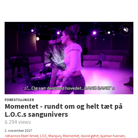
FORESTILLINGER
Momentet - rundt om og helt tæt på
L.O.C.s sangunivers
6.294 views
2. november 2017
Johannes Eberl Smed
,
LOC
,
Marquis
,
Momentet
,
david gehrt
,
kjartan hansen
,