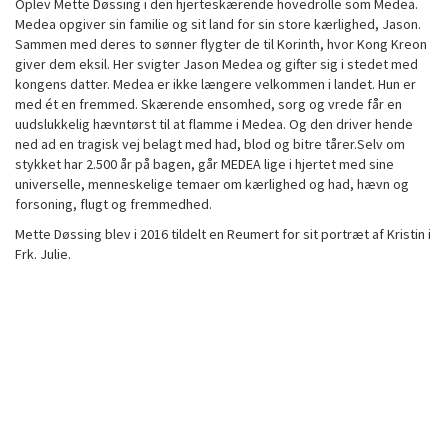
Oplev Mette Døssing i den hjerteskærende hovedrolle som Medea.
Medea opgiver sin familie og sit land for sin store kærlighed, Jason.
Sammen med deres to sønner flygter de til Korinth, hvor Kong Kreon
giver dem eksil. Her svigter Jason Medea og gifter sig i stedet med
kongens datter. Medea er ikke længere velkommen i landet. Hun er
med ét en fremmed. Skærende ensomhed, sorg og vrede får en
uudslukkelig hævntørst til at flamme i Medea. Og den driver hende
ned ad en tragisk vej belagt med had, blod og bitre tårer.Selv om
stykket har 2.500 år på bagen, går MEDEA lige i hjertet med sine
universelle, menneskelige temaer om kærlighed og had, hævn og
forsoning, flugt og fremmedhed.
Mette Døssing blev i 2016 tildelt en Reumert for sit portræt af Kristin i
Frk. Julie.