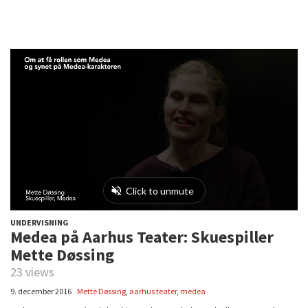
UNDERVISNING
Medea på Aarhus Teater: Skuespiller
Mette Døssing
23 views
9. december 2016
Mette Døssing
,
aarhus teater
,
medea