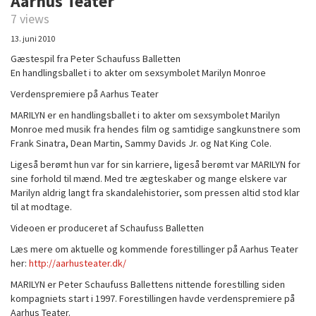
Aarhus Teater
7 views
13. juni 2010
Gæstespil fra Peter Schaufuss Balletten
En handlingsballet i to akter om sexsymbolet Marilyn Monroe
Verdenspremiere på Aarhus Teater
MARILYN er en handlingsballet i to akter om sexsymbolet Marilyn
Monroe med musik fra hendes film og samtidige sangkunstnere som
Frank Sinatra, Dean Martin, Sammy Davids Jr. og Nat King Cole.
Ligeså berømt hun var for sin karriere, ligeså berømt var MARILYN for
sine forhold til mænd. Med tre ægteskaber og mange elskere var
Marilyn aldrig langt fra skandalehistorier, som pressen altid stod klar
til at modtage.
Videoen er produceret af Schaufuss Balletten
Læs mere om aktuelle og kommende forestillinger på Aarhus Teater
her:
http://aarhusteater.dk/
MARILYN er Peter Schaufuss Ballettens nittende forestilling siden
kompagniets start i 1997. Forestillingen havde verdenspremiere på
Aarhus Teater.