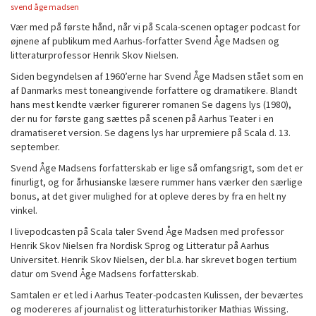
svend åge madsen
Vær med på første hånd, når vi på Scala-scenen optager podcast for
øjnene af publikum med Aarhus-forfatter Svend Åge Madsen og
litteraturprofessor Henrik Skov Nielsen.
Siden begyndelsen af 1960’erne har Svend Åge Madsen stået som en
af Danmarks mest toneangivende forfattere og dramatikere. Blandt
hans mest kendte værker figurerer romanen Se dagens lys (1980),
der nu for første gang sættes på scenen på Aarhus Teater i en
dramatiseret version. Se dagens lys har urpremiere på Scala d. 13.
september.
Svend Åge Madsens forfatterskab er lige så omfangsrigt, som det er
finurligt, og for århusianske læsere rummer hans værker den særlige
bonus, at det giver mulighed for at opleve deres by fra en helt ny
vinkel.
I livepodcasten på Scala taler Svend Åge Madsen med professor
Henrik Skov Nielsen fra Nordisk Sprog og Litteratur på Aarhus
Universitet. Henrik Skov Nielsen, der bl.a. har skrevet bogen tertium
datur om Svend Åge Madsens forfatterskab.
Samtalen er et led i Aarhus Teater-podcasten Kulissen, der beværtes
og modereres af journalist og litteraturhistoriker Mathias Wissing.