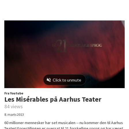
Fra Youtube
Les Misérables på Aarhus Teater
84 views
8. marts 2013
60 millioner mennesker har set musicalen -- nu kommer den til Aarhus
Teater! Forestillingen er oversat til 21 forskellige sprog og har været