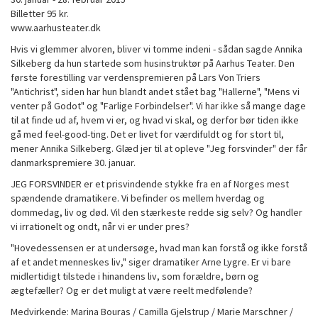
Billetter 95 kr.
www.aarhusteater.dk
Hvis vi glemmer alvoren, bliver vi tomme indeni - sådan sagde Annika
Silkeberg da hun startede som husinstruktør på Aarhus Teater. Den
første forestilling var verdenspremieren på Lars Von Triers
"Antichrist", siden har hun blandt andet stået bag "Hallerne", "Mens vi
venter på Godot" og "Farlige Forbindelser". Vi har ikke så mange dage
til at finde ud af, hvem vi er, og hvad vi skal, og derfor bør tiden ikke
gå med feel-good-ting. Det er livet for værdifuldt og for stort til,
mener Annika Silkeberg. Glæd jer til at opleve "Jeg forsvinder" der får
danmarkspremiere 30. januar.
JEG FORSVINDER er et prisvindende stykke fra en af Norges mest
spændende dramatikere. Vi befinder os mellem hverdag og
dommedag, liv og død. Vil den stærkeste redde sig selv? Og handler
vi irrationelt og ondt, når vi er under pres?
"Hovedessensen er at undersøge, hvad man kan forstå og ikke forstå
af et andet menneskes liv," siger dramatiker Arne Lygre. Er vi bare
midlertidigt tilstede i hinandens liv, som forældre, børn og
ægtefæller? Og er det muligt at være reelt medfølende?
Medvirkende: Marina Bouras / Camilla Gjelstrup / Marie Marschner /