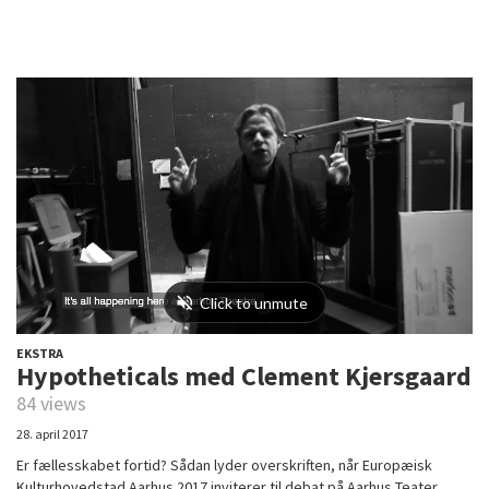
EKSTRA
Hypotheticals med Clement Kjersgaard
84 views
28. april 2017
Er fællesskabet fortid? Sådan lyder overskriften, når Europæisk
Kulturhovedstad Aarhus 2017 inviterer til debat på Aarhus Teater