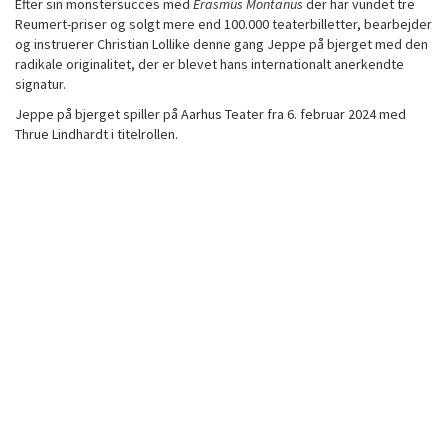
Efter sin monstersucces med
Erasmus Montanus
der har vundet tre
Reumert-priser og solgt mere end 100.000 teaterbilletter, bearbejder
og instruerer Christian Lollike denne gang Jeppe på bjerget med den
radikale originalitet, der er blevet hans internationalt anerkendte
signatur.
Jeppe på bjerget spiller på Aarhus Teater fra 6. februar 2024 med
Thrue Lindhardt i titelrollen.