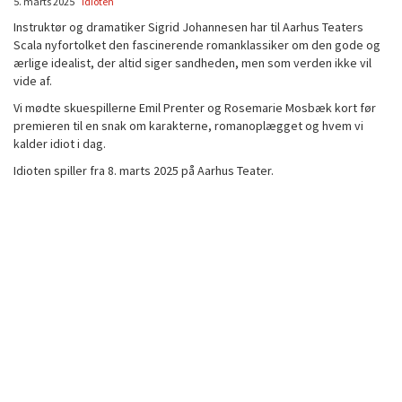
5. marts 2025
idioten
Instruktør og dramatiker Sigrid Johannesen har til Aarhus Teaters
Scala nyfortolket den fascinerende romanklassiker om den gode og
ærlige idealist, der altid siger sandheden, men som verden ikke vil
vide af.
Vi mødte skuespillerne Emil Prenter og Rosemarie Mosbæk kort før
premieren til en snak om karakterne, romanoplægget og hvem vi
kalder idiot i dag.
Idioten spiller fra 8. marts 2025 på Aarhus Teater.