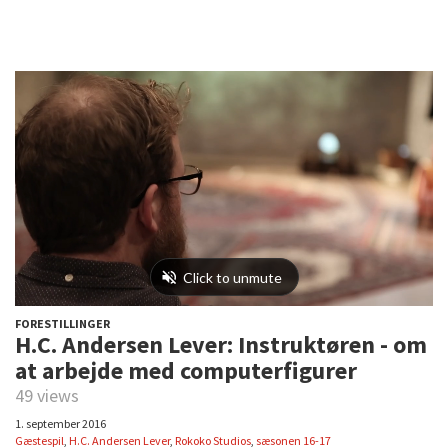
FORESTILLINGER
H.C. Andersen Lever: Instruktøren - om
at arbejde med computerfigurer
49 views
1. september 2016
Gæstespil
,
H.C. Andersen Lever
,
Rokoko Studios
,
sæsonen 16-17