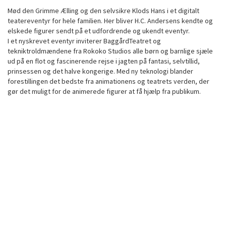
Mød den Grimme Ælling og den selvsikre Klods Hans i et digitalt
teatereventyr for hele familien. Her bliver H.C. Andersens kendte og
elskede figurer sendt på et udfordrende og ukendt eventyr.
I et nyskrevet eventyr inviterer BaggårdTeatret og
tekniktroldmændene fra Rokoko Studios alle børn og barnlige sjæle
ud på en flot og fascinerende rejse i jagten på fantasi, selvtillid,
prinsessen og det halve kongerige. Med ny teknologi blander
forestillingen det bedste fra animationens og teatrets verden, der
gør det muligt for de animerede figurer at få hjælp fra publikum.