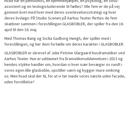
Hvad har en pensionist, en hjemmehjælper, en psykolog, en sosu-
assistent og en teologistuderende til fælles? Alle fem er de på vej
gennem livet med hver med deres overlevelsesstrategi og hver
deres livsløgn. På Studio Scenen på Aarhus Teater flettes de fem
skæbner sammen i forestillingen GLASBOBLER, der spiller fra den 16.
april til den 16. maj.
Mød Thomas Bang og Sicilia Gadborg Høegh, der spiller med i
forestillingen, og hør dem fortælle om deres karakter i GLASBOBLER.
GLASBOBLER er skrevet af Julie Petrine Glargaard husdramatiker ved
Aarhus Teater. Hun er uddannet fra Dramatikeruddannelsen i 2013 og
hendes stykke handler om, hvordan vi hver især bevæger os rundt i
vores egen lille glasboble, opstiller værn og bygger mure omkring
os. Men hvad skal der til, for at vi tør møde vores næste uden facade,
uden forstillelse?