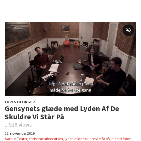
FORESTILLINGER
Gensynets glæde med Lyden Af De
Skuldre Vi Står På
1.528 views
22. november 2019
Aarhus Teater
,
christian albrechtsen
,
lyden af de skuldre vi står på
,
nicolei faber
,