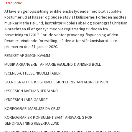
Store Scene
At lave en genopsætning er ikke ensbetydende med blot at pakke
kostumer ud af kasser og pudse støv af kulisserne. Forleden mødtes
musiker Marie Højlund, instruktør Nicolei Faber og scenograf Christian
Albrechtsen til et gensyn med via registreringsvideoen fra
opsætningen i 2017. Forude venter prøver og finpudsning af den
Reumert-vindende forestilling, så den atter står knviskarpt til re-
premieren den 31. januar 2020.
REMIXET AF SIMON KVAMM
MUSIK ARRANGERET AF MARIE HØJLUND & ANDERS BOLL
ISCENESÆTTELSE NICOLEI FABER
SCENOGRAFI OG KOSTUMEDESIGN CHRISTIAN ALBRECHTSEN
LYSDESIGN MATHIAS HERSLAND
LYDDESIGN LARS GAARDE
KOREOGRAFI MARLUZE DA CRUZ
KOREOGRAFISK KONSULENT SAMT ANSVARLIG FOR
GENOPSÆTNING REBEKKA LUND