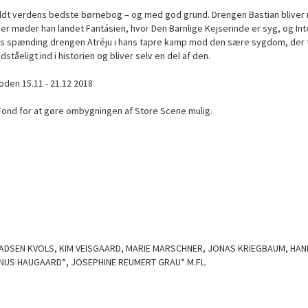
kaldt verdens bedste børnebog – og med god grund. Drengen Bastian bliver
 Her møder han landet Fantásien, hvor Den Barnlige Kejserinde er syg, og In
deløs spænding drengen Atréju i hans tapre kamp mod den sære sygdom, der 
ståeligt ind i historien og bliver selv en del af den.
ioden 15.11 - 21.12 2018
Fond for at gøre ombygningen af Store Scene mulig.
DSEN KVOLS, KIM VEISGAARD, MARIE MARSCHNER, JONAS KRIEGBAUM, HANN
NUS HAUGAARD*, JOSEPHINE REUMERT GRAU* M.FL.