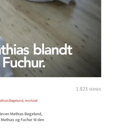
1.823 views
thias Bøgelund
,
michael
leleven Mathias Bøgelund,
Mathias og Fuchur til den