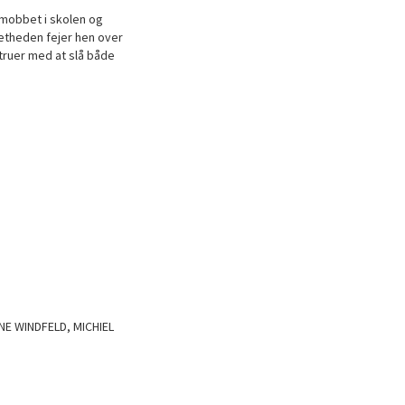
 mobbet i skolen og
tetheden fejer hen over
truer med at slå både
E WINDFELD, MICHIEL