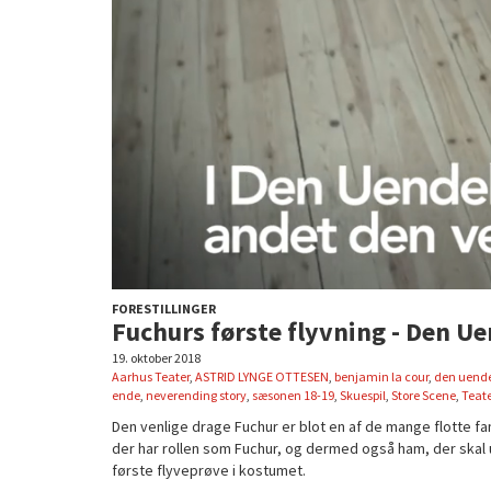
FORESTILLINGER
Fuchurs første flyvning - Den Ue
19. oktober 2018
Aarhus Teater
,
ASTRID LYNGE OTTESEN
,
benjamin la cour
,
den uendel
ende
,
neverending story
,
sæsonen 18-19
,
Skuespil
,
Store Scene
,
Teat
Den venlige drage Fuchur er blot en af de mange flotte fa
der har rollen som Fuchur, og dermed også ham, der skal 
første flyveprøve i kostumet.