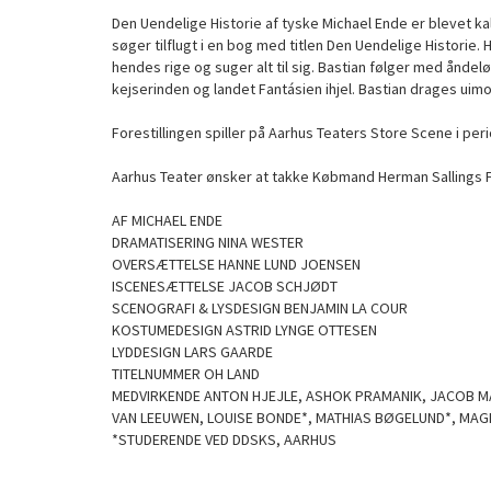
Den Uendelige Historie af tyske Michael Ende er blevet 
søger tilflugt i en bog med titlen Den Uendelige Historie.
hendes rige og suger alt til sig. Bastian følger med ån
kejserinden og landet Fantásien ihjel. Bastian drages uimod
Forestillingen spiller på Aarhus Teaters Store Scene i per
Aarhus Teater ønsker at takke Købmand Herman Sallings 
AF MICHAEL ENDE
DRAMATISERING NINA WESTER
OVERSÆTTELSE HANNE LUND JOENSEN
ISCENESÆTTELSE JACOB SCHJØDT
SCENOGRAFI & LYSDESIGN BENJAMIN LA COUR
KOSTUMEDESIGN ASTRID LYNGE OTTESEN
LYDDESIGN LARS GAARDE
TITELNUMMER OH LAND
MEDVIRKENDE ANTON HJEJLE, ASHOK PRAMANIK, JACOB MA
VAN LEEUWEN, LOUISE BONDE*, MATHIAS BØGELUND*, MAG
*STUDERENDE VED DDSKS, AARHUS