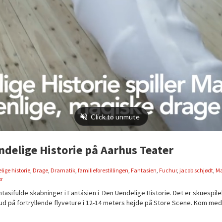
ndelige Historie på Aarhus Teater
ige historie
,
Drage
,
Dramatik
,
familieforestillingen
,
Fantasien
,
Fuchur
,
jacob schjødt
,
Ma
er
ntasifulde skabninger i Fantásien i Den Uendelige Historie. Det er skuespi
ud på fortryllende flyveture i 12-14 meters højde på Store Scene. Kom med 