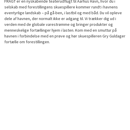
FRAGT er en nyskabende teaterudflugt til Aarhus Havn, hvor du i
selskab med forestillingens skuespillere kommer rundt i havnens
eventyrlige landskab – på gå-ben, i lastbil og med båd. Du vil opleve
dele af havnen, der normalt ikke er adgang til. Vi trækker dig ud i
verden med de globale varestrømme og bringer produkter og
menneskelige fortællinger hjem i lasten. Kom med en smuttur på
havnen i forbindelse med en prøve og hør skuespilleren Gry Guldager
fortælle om forestillingen.