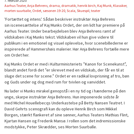
7. februar 2020
Aarhus Teater
,
Anja Behrens
,
drama
,
dramatik
,
henrik birch
,
Kaj Munk
,
Klassiker
,
morten suurballe
,
Ordet
,
sæsonen 19-20
,
Scala
,
Skuespil
,
teater
'Fortættet og intens'. Sådan beskriver instruktør Anja Behrens
sin iscenesættelse af Kaj Munks Ordet, der om lidt har premiere på
Aarhus Teater. Under bearbejdelsen blev Anja Behrens ramt af
vildskaben i Kaj Munks tekst. Vildskaben vil hun give videre til
publikum i en emotionel og visuel oplevelse, hvor scenebillederne er
inspirerede af Hammershøis malerier. Hør Anja Behrens fortælle mere
om Ordet her.
Kaj Munks Ordet er med i Kulturministeriets ”Kanon for Scenekunst”,
blandt andet fordi det ”er skrevet med en vildskab, der får en til at
sluge det scene for scene.” Ordet er en radikal lovprisning af tro, bøn
og Guds under og dog med rum for tvivlen og vanviddet.
Nu lader vi Munks mirakel genopstå i en ny tid og i hænderne på den
unge, skarpe instruktør Anja Behrens. Hun imponerede sidste år
med Michel Houellebecqs Underkastelse på Betty Nansen Teatret. I
David Gehrts scenografi kan du opleve Henrik Birch som Mikkel
Borgen, stærkt flankeret af sine sønner, Aarhus Teaters Mathias Flint,
Kjartan Hansen og Frederik Mansø. I rollen som det indremissionske
modstykke, Peter Skrædder, ses Morten Suurballe.