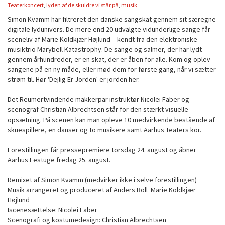
Teaterkoncert
,
lyden af de skuldre vi står på
,
musik
Simon Kvamm har filtreret den danske sangskat gennem sit særegne
digitale lydunivers. De mere end 20 udvalgte vidunderlige sange får
sceneliv af Marie Koldkjær Højlund – kendt fra den elektroniske
musiktrio Marybell Katastrophy. De sange og salmer, der har lydt
gennem århundreder, er en skat, der er åben for alle. Kom og oplev
sangene på en ny måde, eller mød dem for første gang, når vi sætter
strøm til. Hør 'Dejlig Er Jorden' er jorden her.
Det Reumertvindende makkerpar instruktør Nicolei Faber og
scenograf Christian Albrechtsen står for den stærkt visuelle
opsætning. På scenen kan man opleve 10 medvirkende bestående af
skuespillere, en danser og to musikere samt Aarhus Teaters kor.
Forestillingen får pressepremiere torsdag 24. august og åbner
Aarhus Festuge fredag 25. august.
Remixet af Simon Kvamm (medvirker ikke i selve forestillingen)
Musik arrangeret og produceret af Anders Boll Marie Koldkjær
Højlund
Iscenesættelse: Nicolei Faber
Scenografi og kostumedesign: Christian Albrechtsen