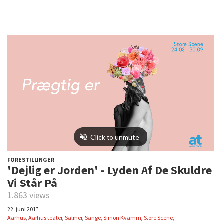
FORESTILLINGER
'Dejlig er Jorden' - Lyden Af De Skuldre
Vi Står På
1.863 views
22. juni 2017
Aarhus
,
Aarhus teater
,
Salmer
,
Sange
,
Simon Kvamm
,
Store Scene
,