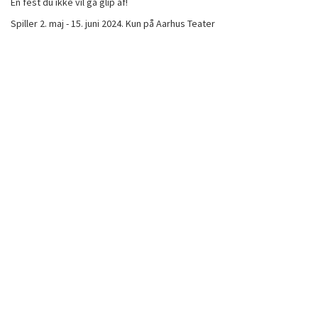
En fest du ikke vil gå glip af!
Spiller 2. maj - 15. juni 2024. Kun på Aarhus Teater