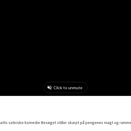
renmatts satiriske komedie Besøget stiller skarpt på pengenes magt og ramme