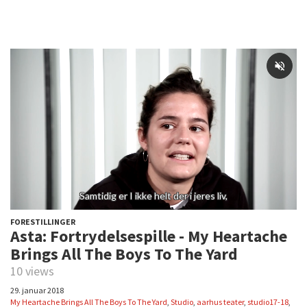
FORESTILLINGER
Asta: Fortrydelsespille - My Heartache
Brings All The Boys To The Yard
10 views
29. januar 2018
My Heartache Brings All The Boys To The Yard
,
Studio
,
aarhus teater
,
studio17-18
,