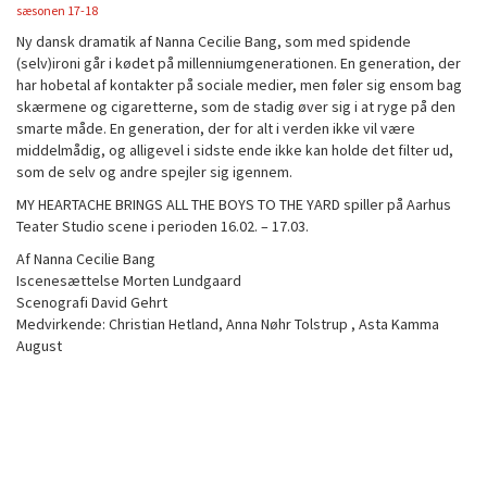
sæsonen 17-18
Ny dansk dramatik af Nanna Cecilie Bang, som med spidende
(selv)ironi går i kødet på millenniumgenerationen. En generation, der
har hobetal af kontakter på sociale medier, men føler sig ensom bag
skærmene og cigaretterne, som de stadig øver sig i at ryge på den
smarte måde. En generation, der for alt i verden ikke vil være
middelmådig, og alligevel i sidste ende ikke kan holde det filter ud,
som de selv og andre spejler sig igennem.
MY HEARTACHE BRINGS ALL THE BOYS TO THE YARD spiller på Aarhus
Teater Studio scene i perioden 16.02. – 17.03.
Af Nanna Cecilie Bang
Iscenesættelse Morten Lundgaard
Scenografi David Gehrt
Medvirkende: Christian Hetland, Anna Nøhr Tolstrup , Asta Kamma
August