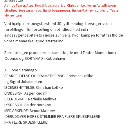
23. juni 2020
Aarhus Teater
,
Asger Kudahl
,
binaural lyd
,
Christian Lollike
,
en fortælling om
blindhed
,
josé saramago
,
Sigrid Johannesen
,
Simon Mathew
,
sort/hvid
,
Teater
Momentum
Ved hjælp af retningsbestemt 3D-lydteknologi bevæger vi os i
foretillingen 'En fortælling om blindhed' helt ind i
sindssygehospitalets rædselsunivers, hvor kampen for at fastholde
vores menneskelighed sætter ind.
Forestillingen produceres i samarbejde med Teater Momentum i
Odense og SORT/HVID i København
AF Jose Saramago
BEARBEJDELSE OG DRAMATISERING: Christian Lollike
og Sigrid Johannesen
ISCENESÆTTELSE: Christian Lollike
LYDDESIGN: Asger Kudahl
SCENOGRAFI: Nathalie Mellbye
LYSDESIGN: Balder Nørskov
MEDVIRKENDE: Simon Mathew
(DERUDOVER HØRES STEMMER FRA FLERE SKUESPILLERE
FRA FLERE SKUESPILLERE)