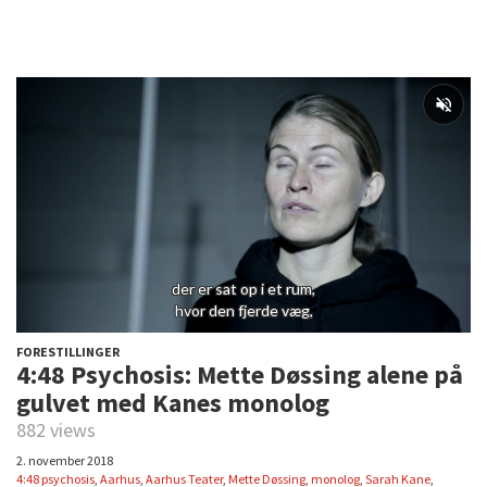
FORESTILLINGER
4:48 Psychosis: Mette Døssing alene på
gulvet med Kanes monolog
882 views
2. november 2018
4:48 psychosis
,
Aarhus
,
Aarhus Teater
,
Mette Døssing
,
monolog
,
Sarah Kane
,