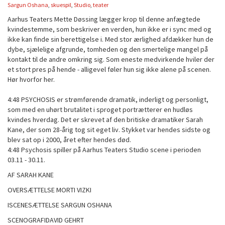
Sargun Oshana
,
skuespil
,
Studio
,
teater
Aarhus Teaters Mette Døssing lægger krop til denne anfægtede
kvindestemme, som beskriver en verden, hun ikke er i sync med og
ikke kan finde sin berettigelse i. Med stor ærlighed afdækker hun de
dybe, sjælelige afgrunde, tomheden og den smertelige mangel på
kontakt til de andre omkring sig. Som eneste medvirkende hviler der
et stort pres på hende - alligevel føler hun sig ikke alene på scenen.
Hør hvorfor her.
4:48 PSYCHOSIS er strømførende dramatik, inderligt og personligt,
som med en uhørt brutalitet i sproget portrætterer en hudløs
kvindes hverdag. Det er skrevet af den britiske dramatiker Sarah
Kane, der som 28-årig tog sit eget liv. Stykket var hendes sidste og
blev sat op i 2000, året efter hendes død.
4:48 Psychosis spiller på Aarhus Teaters Studio scene i perioden
03.11 - 30.11.
AF SARAH KANE
OVERSÆTTELSE MORTI VIZKI
ISCENESÆTTELSE SARGUN OSHANA
SCENOGRAFIDAVID GEHRT